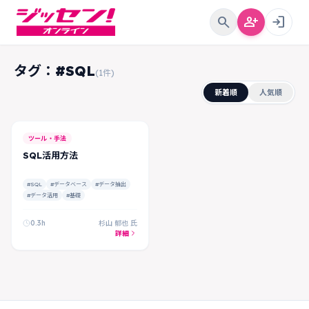
search
person_add
login
タグ：#SQL
(1件)
新着順
人気順
ツール・手法
SQL活用方法
#SQL
#データベース
#データ抽出
#データ活用
#基礎
0.3h
杉山 郁也 氏
詳細