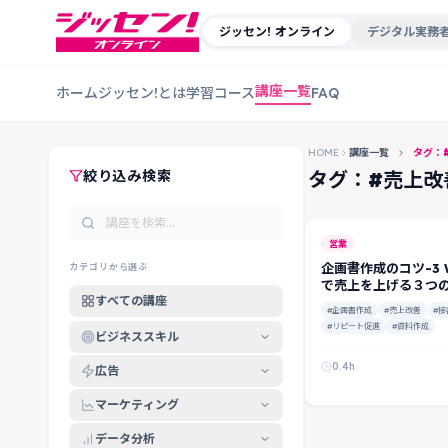
ジッセン! オンライン
デジタル実務者
講座一覧
ホーム
ジッセン!とは
学習コース
FAQ
HOME
講座一覧
タグ：
絞り込み検索
タグ：#売上改
営業
企画書作成のコツ-3 
カテゴリから選ぶ
で売上を上げる３つ
すべての講座
#企画書作成
#売上改善
#接
#リピート促進
#資料作成
ビジネススキル
0.4h
広告
マーケティング
データ分析