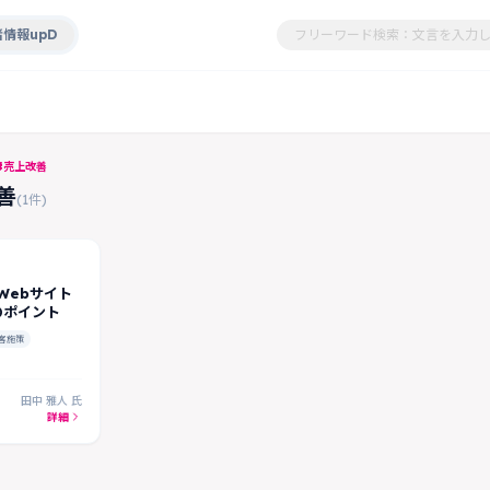
情報upD
#売上改善
善
(1件)
Webサイト
のポイント
客施策
田中 雅人 氏
詳細