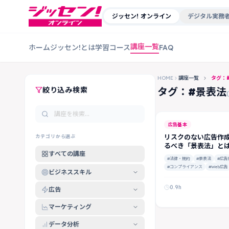
ジッセン! オンライン
デジタル実務者
講座一覧
ホーム
ジッセン!とは
学習コース
FAQ
HOME
講座一覧
タグ：
絞り込み検索
タグ：#景表法
広告基本
リスクのない広告作
カテゴリから選ぶ
るべき「景表法」と
すべての講座
#法律・規約
#景表法
#広告
#コンプライアンス
#Web広告
ビジネススキル
0.9h
広告
マーケティング
データ分析