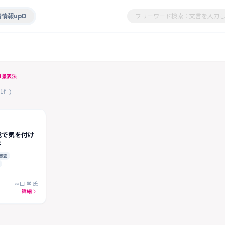
情報upD
#景表法
(1件)
成で気を付け
は
審査
林田 学 氏
詳細