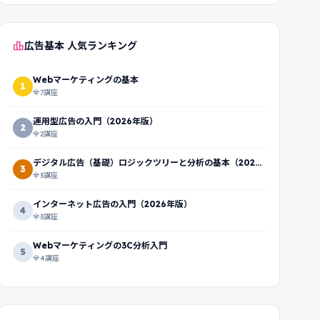
leaderboard
広告基本 人気ランキング
Webマーケティングの基本
1
全7講座
運用型広告の入門（2026年版）
2
全2講座
デジタル広告（基礎）ロジックツリーと分析の基本（2026
3
年版）
全3講座
インターネット広告の入門（2026年版）
4
全3講座
Webマーケティングの3C分析入門
5
全4講座