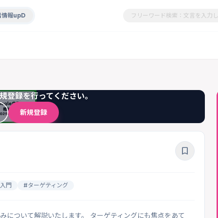
情報upD
規登録を行ってください。
新規登録
bookmark_border
#入門
#ターゲティング
組みについて解説いたします。 ターゲティングにも焦点をあて