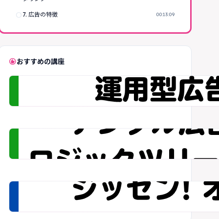
radio_button_unchecked
7. 広告の特徴
00:13:09
recommend
おすすめの講座