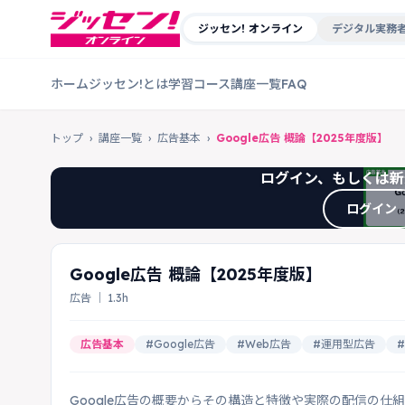
ジッセン! オンライン
デジタル実務者
ホーム
ジッセン!とは
学習コース
講座一覧
FAQ
トップ
›
講座一覧
›
広告基本
›
Google広告 概論【2025年度版】
ログイン、もしくは新
ログイン
Google広告 概論【2025年度版】
広告 ｜ 1.3h
広告基本
#Google広告
#Web広告
#運用型広告
Google広告の概要からその構造と特徴や実際の配信の仕