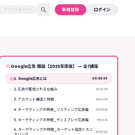
search
新規登録
ログイン
playlist_play
Google広告 概論【2025年度版】 — 全7講座
play_circle
1. Google広告とは
00:08:59
radio_button_unchecked
2. 広告が配信される仕組み
00:15:09
radio_button_unchecked
3. アカウント構造と特徴
00:14:07
radio_button_unchecked
4. ターゲティングの特徴_リスティング広告編
00:09:36
radio_button_unchecked
5. ターゲティングの特徴_ディスプレイ広告編
00:11:31
6. ターゲティングの特徴_ターゲット設定とモニ
radio_button_unchecked
00:07:04
タリング