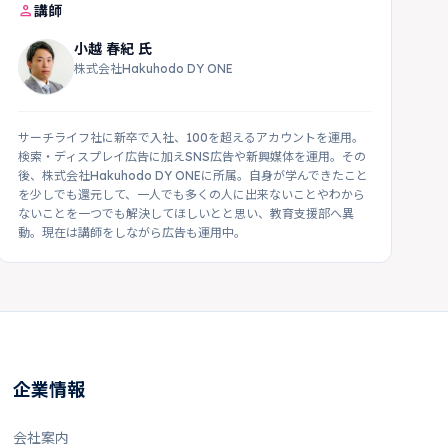
person
講師
小越 春紀 氏
株式会社Hakuhodo DY ONE
サーチライフ社に新卒で入社、100を超えるアカウントを運用。
検索・ディスプレイ広告に加えSNS広告や新興媒体を運用。その
後、株式会社Hakuhodo DY ONEに所属。自身が学んできたこと
を少しでも還元して、一人でも多くの人に出来ないことやわから
ないことを一つでも解決してほしいとと思い、教育支援部へ異
動。現在は講師をしながら広告も運用中。
企業情報
会社案内