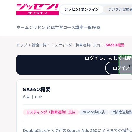
ジッセン! オンライン
デジタル実務者
ホーム
ジッセン!とは
学習コース
講座一覧
FAQ
トップ
›
講座一覧
›
リスティング（検索連動）広告
›
SA360概要
ログイン、もしくは新
ログイン
SA360概要
広告 ｜ 0.7h
リスティング（検索連動）広告
#Google広告
#検索連動
DoubleClickから現在のSearch Ads 360に至るまで