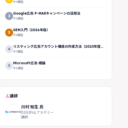
版）
全9講座
Google広告 P-MAXキャンペーンの活用法
2
全6講座
SEM入門（2026年版）
3
全3講座
リスティング広告アカウント構成の作成方法（2023年度
4
版）
全7講座
Microsoft広告 概論
5
全5講座
person
講師
川村 知生 氏
DIGIFULアカデミー
講師