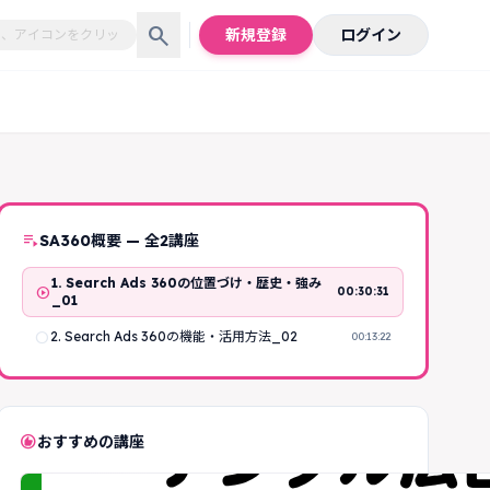
search
新規登録
ログイン
playlist_play
SA360概要 — 全2講座
1. Search Ads 360の位置づけ・歴史・強み
play_circle
00:30:31
_01
radio_button_unchecked
2. Search Ads 360の機能・活用方法_02
00:13:22
recommend
おすすめの講座