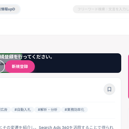
情報upD
規登録を行ってください。
新規登録
bookmark_border
型広告
#自動入札
#解析・分析
#業務効率化
の機能とその変遷を紹介し、Search Ads 360を活用することで得られ