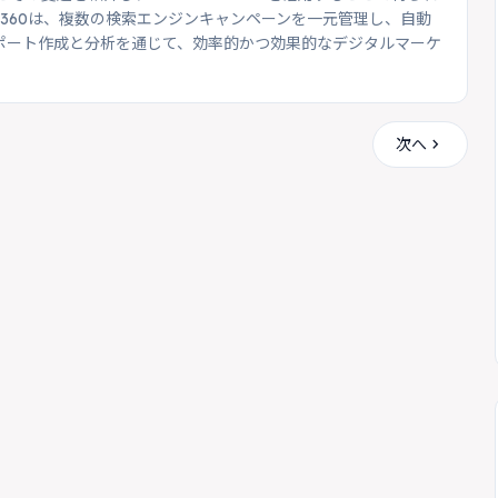
ds 360は、複数の検索エンジンキャンペーンを一元管理し、自動
ポート作成と分析を通じて、効率的かつ効果的なデジタルマーケ
chevron_right
次へ