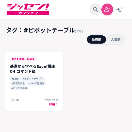
search
person_add
login
タグ：#ピボットテーブル
(1件)
新着順
人気順
PCスキル・MOS
基礎から学べるExcel講座
04 コマンド編
#Excel
#ピボットテーブル
#業務効率化
#Web広告運用
#ビジネス基礎
1.2h
竹谷 力 氏
詳細