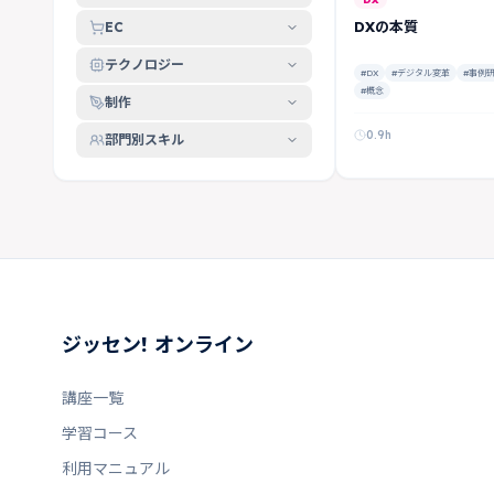
DXの本質
EC
テクノロジー
#DX
#デジタル変革
#事例
#概念
制作
0.9h
部門別スキル
ジッセン! オンライン
講座一覧
学習コース
利用マニュアル