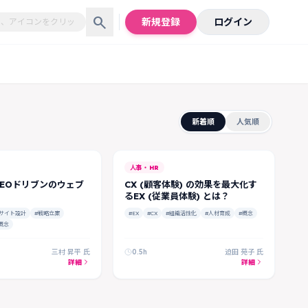
search
新規登録
ログイン
新着順
人気順
人事・HR
SEOドリブンのウェブ
CX (顧客体験) の効果を最大化す
-
るEX (従業員体験) とは？
サイト設計
#戦略立案
#EX
#CX
#組織活性化
#人材育成
#概念
概念
三村 昇平 氏
0.5h
迫田 苑子 氏
詳細
詳細