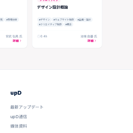
デザイン設計概論
研究
#市場分析
#デザイン
#ウェブサイト制作
#企画・設計
#クリエイティブ制作
#概念
安武 弘晃 氏
0.4h
池端 由基 氏
詳細
詳細
upD
最新アップデート
upD通信
媒体資料