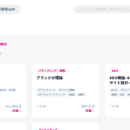
情報upD
#概念
)
ブランディング・戦略
SEO
ブランドの理論
SEO概論-
サイト設計
#KGI
#入門
#ブランディング
#ブランド戦略
#SEO
#ウェブ
#デジタルマーケティング
#理論
#概念
#解析・分析
#
杉山 郁也 氏
0.6h
田中 洋 氏
0.7h
詳細
詳細
クリエイティブ