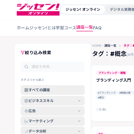
ジッセン! オンライン
デジタル実務者
講座一覧
ホーム
ジッセン!とは
学習コース
FAQ
HOME
講座一覧
タグ：
絞り込み検索
タグ：#概念
(6件
ブランディング・戦略
ブランディング入門
カテゴリから選ぶ
すべての講座
#ブランディング
#戦略立案
#概念
ビジネススキル
0.8h
広告
マーケティング
データ分析
DX