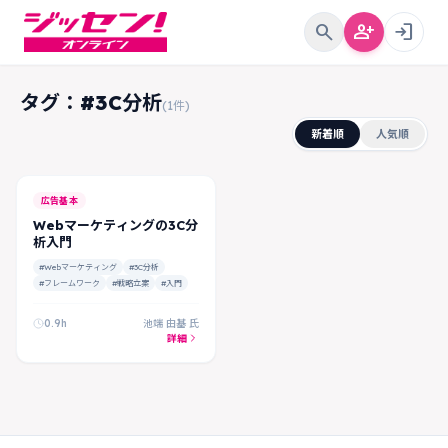
search
person_add
login
タグ：#3C分析
(1件)
新着順
人気順
FREE
広告基本
Webマーケティングの3C分
析入門
#Webマーケティング
#3C分析
#フレームワーク
#戦略立案
#入門
0.9h
池端 由基 氏
詳細