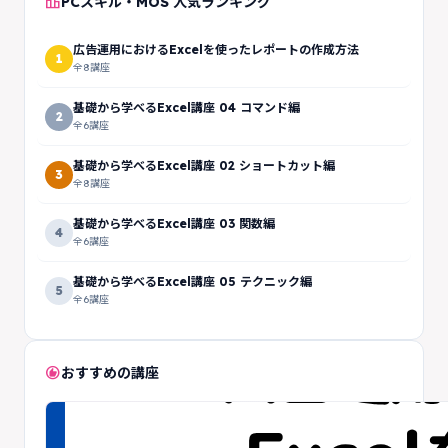
leaderboard
PCスキル・MOS 人気ランキング
広告運用におけるExcelを使ったレポートの作成方法
1
全8講座
基礎から学べるExcel講座 04 コマンド編
2
全6講座
基礎から学べるExcel講座 02 ショートカット編
3
全8講座
基礎から学べるExcel講座 03 関数編
4
全6講座
基礎から学べるExcel講座 05 テクニック編
5
全6講座
recommend
おすすめの講座