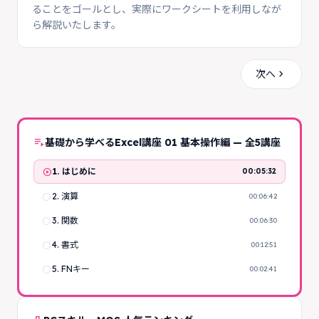
ることをゴールとし、実際にワークシートを利用しなが
ら解説いたします。
chevron_right
次へ
playlist_play
基礎から学べるExcel講座 01 基本操作編 — 全5講座
play_circle
1. はじめに
00:05:32
radio_button_unchecked
2. 演算
00:06:42
radio_button_unchecked
3. 関数
00:06:30
radio_button_unchecked
4. 書式
00:12:51
radio_button_unchecked
5. FNキー
00:02:41