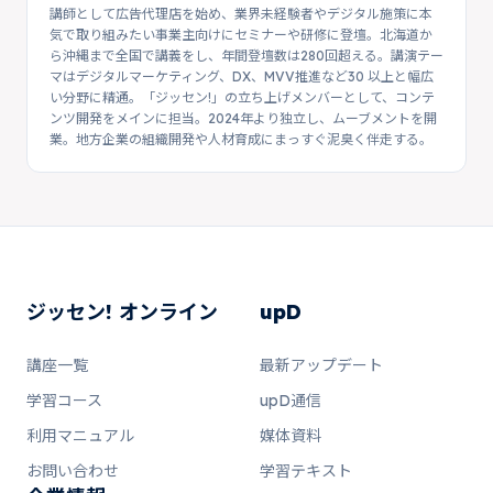
講師として広告代理店を始め、業界未経験者やデジタル施策に本
気で取り組みたい事業主向けにセミナーや研修に登壇。北海道か
ら沖縄まで全国で講義をし、年間登壇数は280回超える。講演テー
マはデジタルマーケティング、DX、MVV推進など30 以上と幅広
い分野に精通。「ジッセン!」の立ち上げメンバーとして、コンテ
ンツ開発をメインに担当。2024年より独立し、ムーブメントを開
業。地方企業の組織開発や人材育成にまっすぐ泥臭く伴走する。
ジッセン! オンライン
upD
講座一覧
最新アップデート
学習コース
upD通信
利用マニュアル
媒体資料
お問い合わせ
学習テキスト