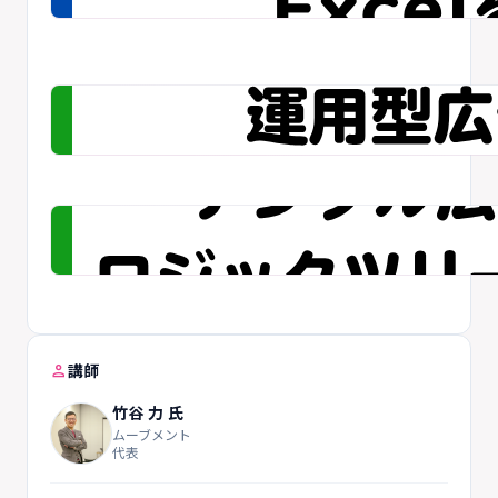
person
講師
竹谷 力 氏
ムーブメント
代表