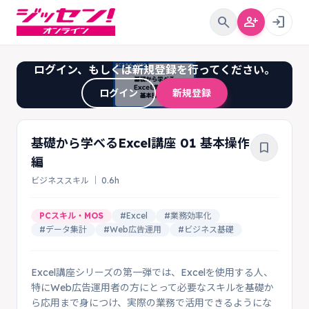
search
person_add
login
ログイン、もしくは新規登録を行ってください。
ログイン
新規登録
基礎から学べるExcel講座 01 基本操作
bookmark_border
編
ビジネススキル ｜ 0.6h
PCスキル・MOS
#Excel
#業務効率化
#データ集計
#Web広告運用
#ビジネス基礎
Excel講座シリーズの第一弾では、Excelを使用する人、
特にWeb広告運用者の方にとって必要なスキルを基礎か
ら応用まで身につけ、実際の業務で活用できるようにな