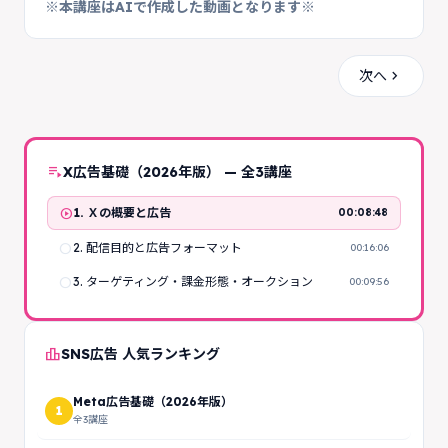
※本講座はAIで作成した動画となります※
chevron_right
次へ
playlist_play
X広告基礎（2026年版） — 全3講座
play_circle
1. Ｘの概要と広告
00:08:48
radio_button_unchecked
2. 配信目的と広告フォーマット
00:16:06
radio_button_unchecked
3. ターゲティング・課金形態・オークション
00:09:56
leaderboard
SNS広告 人気ランキング
Meta広告基礎（2026年版）
1
全3講座