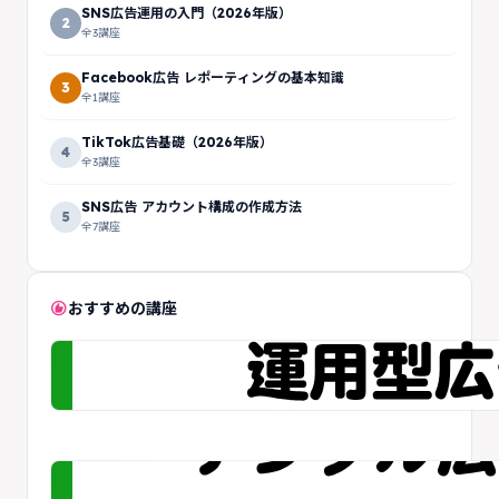
SNS広告運用の入門（2026年版）
2
全3講座
Facebook広告 レポーティングの基本知識
3
全1講座
TikTok広告基礎（2026年版）
4
全3講座
SNS広告 アカウント構成の作成方法
5
全7講座
recommend
おすすめの講座