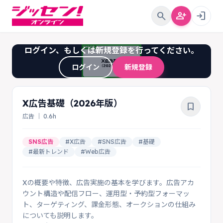
search
person_add
login
ログイン、もしくは新規登録を行ってください。
ログイン
新規登録
X広告基礎（2026年版）
bookmark_border
広告 ｜ 0.6h
SNS広告
#X広告
#SNS広告
#基礎
#最新トレンド
#Web広告
Xの概要や特徴、広告実施の基本を学びます。広告アカ
ウント構造や配信フロー、運用型・予約型フォーマッ
ト、ターゲティング、課金形態、オークションの仕組み
についても説明します。