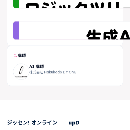
person
講師
AI 講師
株式会社 Hakuhodo DY ONE
ジッセン! オンライン
upD