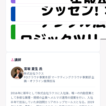
person
講師
宮坂 夏生 氏
株式会社ラクス
FOクラウド事業本部 マーケティングクラウド事業部 企
画・オフライン施策担当
2016年に新卒として株式会社ラクスに入社後、唯一の内勤営業と
して多様な業種・規模の企業へメルマガ運用の提案を行い、入社
半年で担当していた非訪問エリアのトップセールスとなる。2019