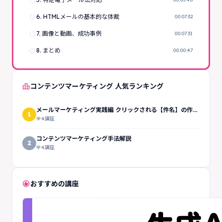
radio_button_unchecked
radio_button_unchecked
6. HTMLメールの基本的な体裁
00:07:32
radio_button_unchecked
7. 画像と動画、成功事例
00:07:31
radio_button_unchecked
8. まとめ
00:00:47
leaderboard
コンテンツマーケティング 人気ランキング
メールマーケティング実践編 クリックされる【件名】の作成
1
方法
全4講座
コンテンツマーケティング手法解説
2
全4講座
recommend
おすすめの講座