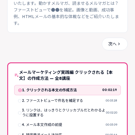
いたします。動かすメルマガ、読ませるメルマガとは？
ファーストビューで●●を補足。画像と動画、成功事
例、HTMLメールの基本的な体裁などをご紹介いたしま
す。
chevron_right
次へ
メールマーケティング実践編 クリックされる【本
playlist_play
文】の作成方法 — 全8講座
play_circle
1. クリックされる本文の作成方法
00:02:19
radio_button_unchecked
2. ファーストビューで件名を補足する
00:03:28
3. リンクは、はっきりとクリッカブルだとわかるよ
radio_button_unchecked
00:02:20
うに設置する
radio_button_unchecked
4. メール本文作成の前提
00:03:09
5. 特定電子メール法対応
00:03:46