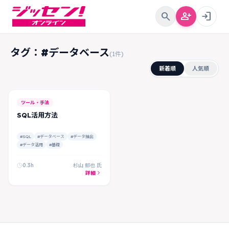
search
person_add
login
タグ：#データベース
(1件)
新着順
人気順
ツール・手法
SQL活用方法
#SQL
#データベース
#データ抽出
#データ活用
#基礎
0.3h
杉山 郁也 氏
詳細