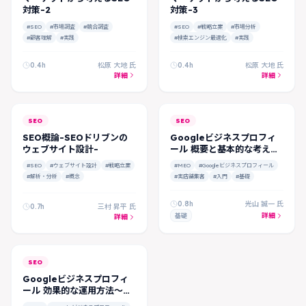
対策-2
対策-3
#SEO
#市場調査
#競合調査
#SEO
#戦略立案
#市場分析
#顧客理解
#実践
#検索エンジン最適化
#実践
0.4h
松原 大地 氏
0.4h
松原 大地 氏
詳細
詳細
SEO
SEO
SEO概論-SEOドリブンの
Googleビジネスプロフィ
ウェブサイト設計-
ール 概要と基本的な考え方
～基礎編～
#SEO
#ウェブサイト設計
#戦略立案
#MEO
#Googleビジネスプロフィール
#解析・分析
#概念
#実店舗集客
#入門
#基礎
0.8h
光山 誠一 氏
0.7h
三村 昇平 氏
詳細
基礎
詳細
SEO
Googleビジネスプロフィ
ール 効果的な運用方法～応
用編～