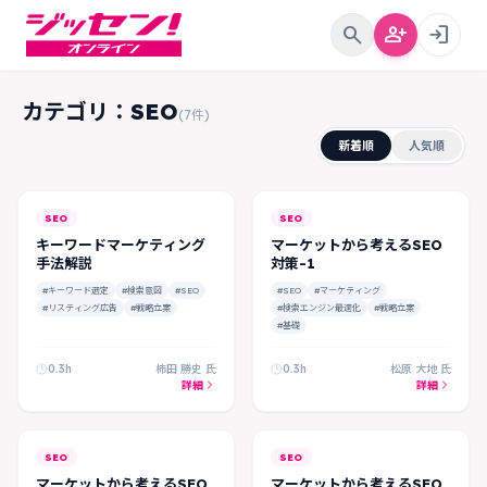
search
person_add
login
カテゴリ：SEO
(7件)
新着順
人気順
FREE
SEO
SEO
キーワードマーケティング
マーケットから考えるSEO
手法解説
対策-1
#キーワード選定
#検索意図
#SEO
#SEO
#マーケティング
#リスティング広告
#戦略立案
#検索エンジン最適化
#戦略立案
#基礎
0.3h
柿田 勝史 氏
0.3h
松原 大地 氏
詳細
詳細
SEO
SEO
マーケットから考えるSEO
マーケットから考えるSEO