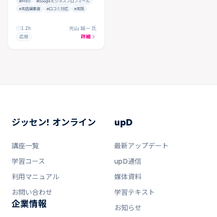
#MEO
#Googleビジネスプロフィール
#実店舗集客
#口コミ対応
#実践
1.2h
光山 誠一 氏
詳細
応用
ジッセン! オンライン
upD
講座一覧
最新アップデート
学習コース
upD通信
利用マニュアル
媒体資料
お問い合わせ
学習テキスト
企業情報
お知らせ