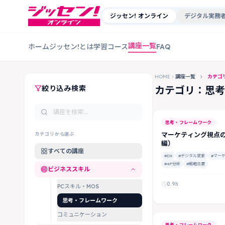
ジッセン! オンライン
デジタル実務者
講座一覧
ホーム
ジッセン!とは
学習コース
FAQ
HOME
講座一覧
カテゴ
絞り込み検索
カテゴリ：思考
思考・フレームワーク
マーケティング視点の
カテゴリから選ぶ
編）
すべての講座
#DX
#デジタル変革
#マー
#4P分析
#戦略立案
ビジネススキル
0.9h
PCスキル・MOS
思考・フレームワーク
コミュニケーション
思考・フレームワーク