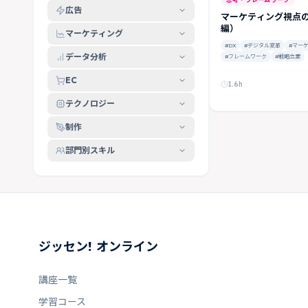
広告
マーケティング視点の
編）
マーケティング
#DX
#デジタル変革
#マー
データ分析
#フレームワーク
#戦略立案
EC
1.6h
テクノロジー
制作
部門別スキル
ジッセン! オンライン
講座一覧
学習コース