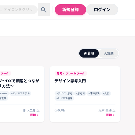
search
新規登録
ログイン
新着順
人気順
FREE
ムワーク
思考・フレームワーク
グ～DXで顧客とつなが
デザイン思考入門
す方法～
#SaaS
#ビジネスモデル
#デザイン思考
#思考法
#課題解決
#入門
客管理
#ビジネス基礎
伴 大二郎 氏
0.9h
尾﨑 美穂 氏
詳細
詳細