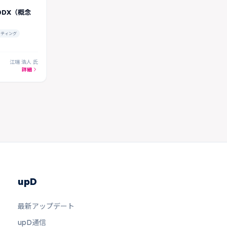
DX（概念
ケティング
江端 浩人 氏
詳細
upD
最新アップデート
upD通信