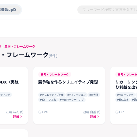
情報upD
リ：思考・フレームワーク
・フレームワーク
(5件)
思考・フレームワーク
思考・フレー
DX（実践
競争軸を作るクリエイティブ発想
リカーリン
り利益を出
ケティング
#クリエイティブ制作
#ディレクション
#思考法
#リカーリング
#ビジネス基礎
#Webマーケティング
#戦略立案
#顧
江端 浩人 氏
1.2h
池端 由基 氏
1.1h
詳細
詳細
FREE