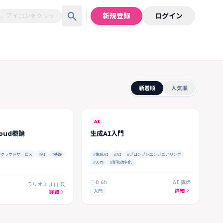
search
新規登録
ログイン
新着順
人気順
FREE
AI
loud概論
生成AI入門
#クラウドサービス
#AI
#基礎
#生成AI
#AI
#プロンプトエンジニアリング
#入門
#業務効率化
0.6h
AI 講師
ラリオス 川口 氏
詳細
入門
詳細