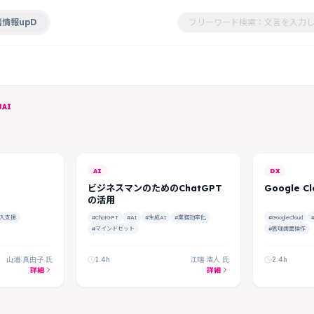
情報upD
AI
AI
DX
ビジネスマンのためのChatGPT
Google C
の活用
導入支援
#ChatGPT
#AI
#生成AI
#業務効率化
#GoogleCloud
#マインドセット
#管理画面操作
山浦 真由子 氏
1.4h
江端 浩人 氏
2.4h
詳細
詳細