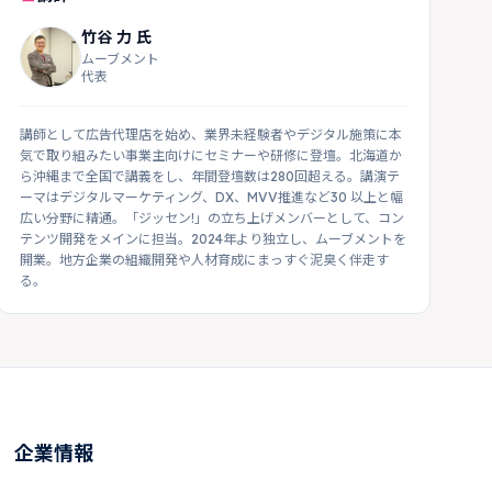
竹谷 力 氏
ムーブメント
代表
講師として広告代理店を始め、業界未経験者やデジタル施策に本
気で取り組みたい事業主向けにセミナーや研修に登壇。北海道か
ら沖縄まで全国で講義をし、年間登壇数は280回超える。講演テ
ーマはデジタルマーケティング、DX、MVV推進など30 以上と幅
広い分野に精通。「ジッセン!」の立ち上げメンバーとして、コン
テンツ開発をメインに担当。2024年より独立し、ムーブメントを
開業。地方企業の組織開発や人材育成にまっすぐ泥臭く伴走す
る。
企業情報