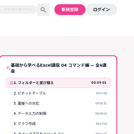
search
新規登録
ログイン
基礎から学べるExcel講座 04 コマンド編 — 全6講
playlist_play
座
play_circle
1. フィルターと並び替え
00:09:01
radio_button_unchecked
2. ピボットテーブル
00:17:23
radio_button_unchecked
3. 重複への対応
00:05:31
radio_button_unchecked
4. データ入力の制限
00:09:10
radio_button_unchecked
5. グラフ作成
00:17:10
6. クイックアクセスツールバー
00:11:07