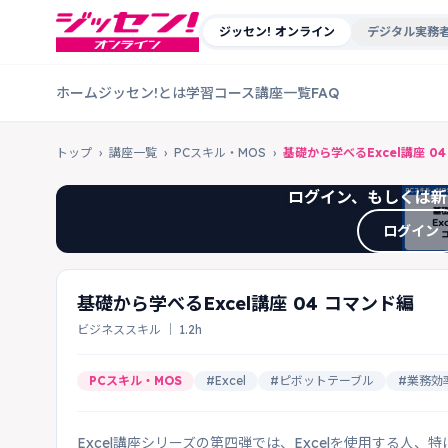
ジッセン! オンライン
デジタル実務者
ホーム
ジッセン!とは
学習コース
講座一覧
FAQ
トップ
›
講座一覧
›
PCスキル・MOS
›
基礎から学べるExcel講座 0
ログイン、もしくは新
ログイン
基礎から学べるExcel講座 04 コマンド編
ビジネススキル ｜ 1.2h
PCスキル・MOS
#Excel
#ピボットテーブル
#業務効
Excel講座シリーズの第四弾では、Excelを使用する人