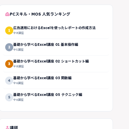
leaderboard
PCスキル・MOS 人気ランキング
広告運用におけるExcelを使ったレポートの作成方法
1
全8講座
基礎から学べるExcel講座 01 基本操作編
2
全5講座
基礎から学べるExcel講座 02 ショートカット編
3
全8講座
基礎から学べるExcel講座 03 関数編
4
全6講座
基礎から学べるExcel講座 05 テクニック編
5
全6講座
person
講師