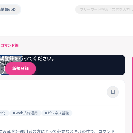
情報upD
4 コマンド編
規登録を行ってください。
新規登録
bookmark_border
率化
#Web広告運用
#ビジネス基礎
、特にWeb広告運用者の方にとって必要なスキルの中で、コマンド