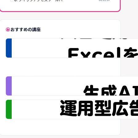
radio_button_unchecked
recommend
おすすめの講座