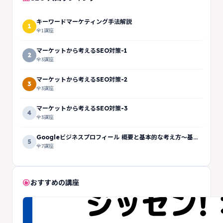
キーワードマーケティング手法解説
1
全1講座
マーケットから考えるSEO対策-1
2
全3講座
マーケットから考えるSEO対策-2
3
全3講座
マーケットから考えるSEO対策-3
4
全3講座
Googleビジネスプロフィール 概要と基本的な考え方～基礎
5
編～
全7講座
recommend
おすすめの講座