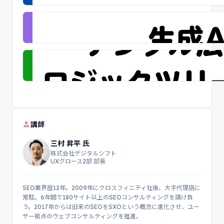
person
講師
三村 昇平 氏
株式会社デジタルシフト
UXグロース2部 部長
SEO業界歴12年。2009年にクロスフィニティ社後、大手代理店に
常駐。6年間で180サイト以上のSEOコンサルティングを請け負
う。2017年からは旧来のSEOをSXOという概念に進化させ、ユー
ザー視点のウェブコンサルティングを推進。