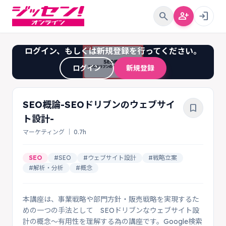
search
person_add
login
ログイン、もしくは新規登録を行ってください。
ログイン
新規登録
SEO概論-SEOドリブンのウェブサイ
bookmark_border
ト設計-
マーケティング ｜ 0.7h
SEO
#SEO
#ウェブサイト設計
#戦略立案
#解析・分析
#概念
本講座は、事業戦略や部門方針・販売戦略を実現するた
めの一つの手法として SEOドリブンなウェブサイト設
計の概念～有用性を理解する為の講座です。Google検索