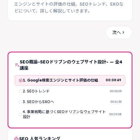
エンジンとサイトの評価の仕組、SEOトレンド、SXOな
どについて、詳しく解説していきます。
chevron_right
次へ
SEO概論-SEOドリブンのウェブサイト設計- — 全4
playlist_play
講座
play_circle
1. Google検索エンジンとサイト評価の仕組
00:08:49
radio_button_unchecked
2. SEOトレンド
00:02:03
radio_button_unchecked
3. SEOからSXOへ
00:11:33
4. 事業戦略に基づくSEOドリブンなウェブサイト
radio_button_unchecked
00:19:08
設計
leaderboard
SEO 人気ランキング