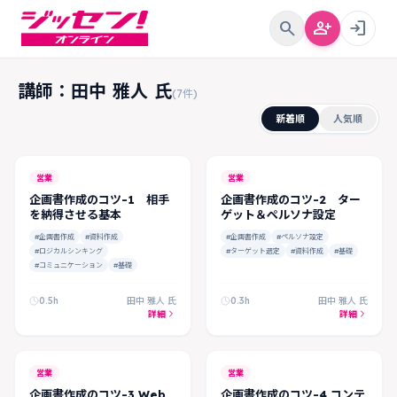
search
person_add
login
講師：田中 雅人 氏
(7件)
新着順
人気順
FREE
営業
営業
企画書作成のコツ-1 相手
企画書作成のコツ-2 ター
を納得させる基本
ゲット＆ペルソナ設定
#企画書作成
#資料作成
#企画書作成
#ペルソナ設定
#ロジカルシンキング
#ターゲット選定
#資料作成
#基礎
#コミュニケーション
#基礎
0.5h
田中 雅人 氏
0.3h
田中 雅人 氏
詳細
詳細
営業
営業
企画書作成のコツ-3 Web
企画書作成のコツ-4 コンテ