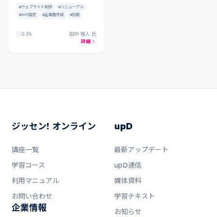
#ウェブサイト制作
#リニューアル
#KPI設定
#企画書作成
#初級
0.3h
田中 雅人 氏
詳細
ジッセン! オンライン
upD
講座一覧
最新アップデート
学習コース
upD通信
利用マニュアル
媒体資料
お問い合わせ
学習テキスト
企業情報
お知らせ