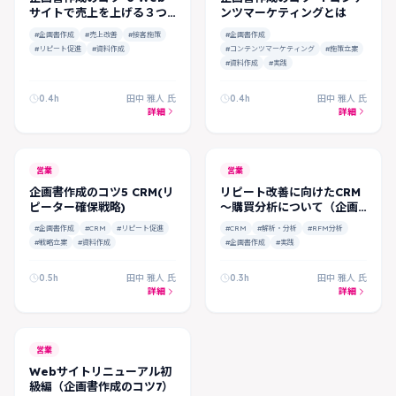
サイトで売上を上げる３つ
ンツマーケティングとは
のポイント
#企画書作成
#売上改善
#接客施策
#企画書作成
#リピート促進
#資料作成
#コンテンツマーケティング
#施策立案
#資料作成
#実践
0.4h
田中 雅人 氏
0.4h
田中 雅人 氏
詳細
詳細
営業
営業
企画書作成のコツ5 CRM(リ
リピート改善に向けたCRM
ピーター確保戦略)
～購買分析について（企画
書作成のコツ6）
#企画書作成
#CRM
#リピート促進
#CRM
#解析・分析
#RFM分析
#戦略立案
#資料作成
#企画書作成
#実践
0.5h
田中 雅人 氏
0.3h
田中 雅人 氏
詳細
詳細
営業
Webサイトリニューアル初
級編（企画書作成のコツ7）