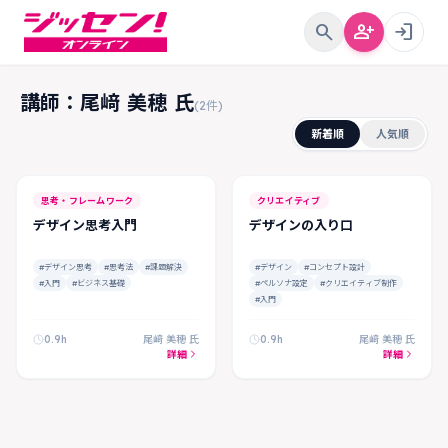
search
person_add
login
講師：尾﨑 美穂 氏
(2件)
新着順
人気順
FREE
思考・フレームワーク
クリエイティブ
デザイン思考入門
デザインの入り口
#デザイン思考
#思考法
#課題解決
#デザイン
#コンセプト設計
#入門
#ビジネス基礎
#ペルソナ設定
#クリエイティブ制作
#入門
0.9h
尾﨑 美穂 氏
0.9h
尾﨑 美穂 氏
詳細
詳細