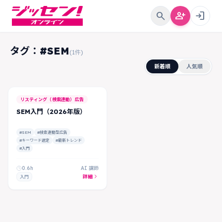
search
person_add
login
タグ：#SEM
(1件)
新着順
人気順
リスティング（検索連動）広告
SEM入門（2026年版）
#SEM
#検索連動型広告
#キーワード選定
#最新トレンド
#入門
0.6h
AI 講師
詳細
入門