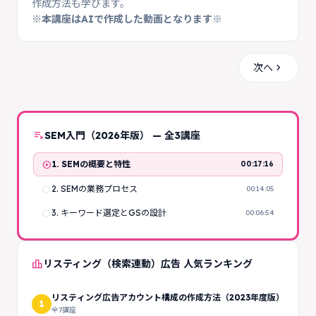
作成方法も学びます。
※本講座はAIで作成した動画となります※
chevron_right
次へ
playlist_play
SEM入門（2026年版） — 全3講座
play_circle
1. SEMの概要と特性
00:17:16
radio_button_unchecked
2. SEMの業務プロセス
00:14:05
radio_button_unchecked
3. キーワード選定とGSの設計
00:06:54
leaderboard
リスティング（検索連動）広告 人気ランキング
リスティング広告アカウント構成の作成方法（2023年度版）
1
全7講座