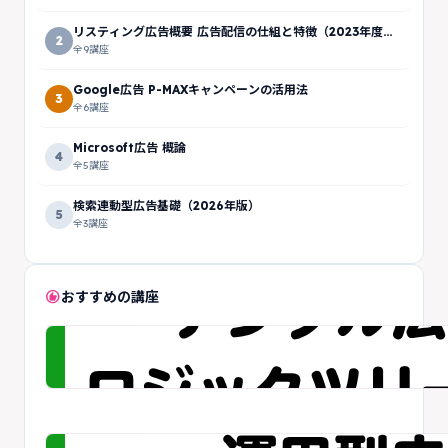
リスティング広告概要 広告配信の仕組と特徴（2023年度
2
版）
全9講座
Google広告 P-MAXキャンペーンの活用法
3
全6講座
Microsoft広告 概論
4
全5講座
検索連動型広告基礎（2026年版）
5
全3講座
recommend
おすすめの講座