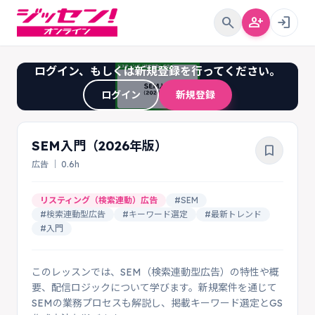
search
person_add
login
ログイン、もしくは新規登録を行ってください。
ログイン
新規登録
SEM入門（2026年版）
bookmark_border
広告 ｜ 0.6h
リスティング（検索連動）広告
#SEM
#検索連動型広告
#キーワード選定
#最新トレンド
#入門
このレッスンでは、SEM（検索連動型広告）の特性や概
要、配信ロジックについて学びます。新規案件を通じて
SEMの業務プロセスも解説し、掲載キーワード選定とGS