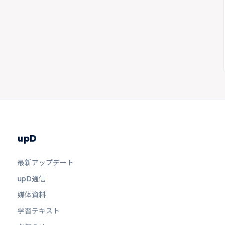
upD
最新アップデート
upD通信
媒体資料
学習テキスト