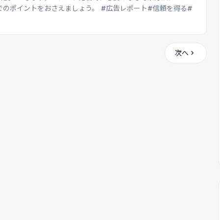
のポイントをおさえましょう。 #広告レポート#信頼を得る#
chevron_right
次へ