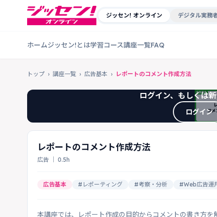
ジッセン! オンライン
デジタル実務者
ホーム
ジッセン!とは
学習コース
講座一覧
FAQ
トップ
›
講座一覧
›
広告基本
›
レポートのコメント作成方法
ログイン、もしくは新
ログイン
レポートのコメント作成方法
広告 ｜ 0.5h
広告基本
#レポーティング
#考察・分析
#Web広告運
本講座では、レポート作成の目的からコメントの書き方を