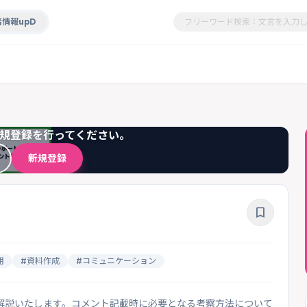
情報upD
規登録を行ってください。
新規登録
bookmark_border
用
#資料作成
#コミュニケーション
解説いたします。コメント記載時に必要となる考察方法について