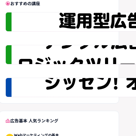
recommend
おすすめの講座
leaderboard
広告基本 人気ランキング
Webマーケティングの基本