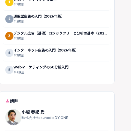
1
全7講座
運用型広告の入門（2026年版）
2
全2講座
デジタル広告（基礎）ロジックツリーと分析の基本（2026
3
年版）
全3講座
インターネット広告の入門（2026年版）
4
全3講座
Webマーケティングの3C分析入門
5
全4講座
person
講師
小越 春紀 氏
株式会社Hakuhodo DY ONE