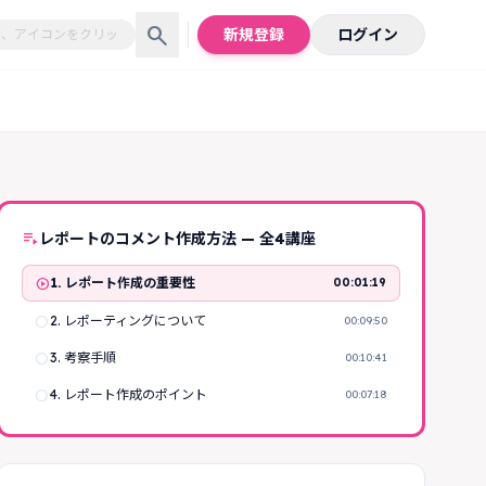
search
新規登録
ログイン
playlist_play
レポートのコメント作成方法 — 全4講座
play_circle
1. レポート作成の重要性
00:01:19
radio_button_unchecked
2. レポーティングについて
00:09:50
radio_button_unchecked
3. 考察手順
00:10:41
radio_button_unchecked
4. レポート作成のポイント
00:07:18