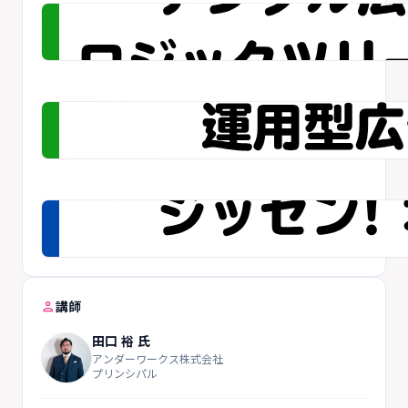
person
講師
田口 裕 氏
アンダーワークス株式会社
プリンシパル