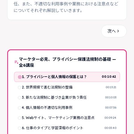
任、また、不適切な利用事例や業務における注意点など
についてそれぞれ解説していきます。
chevron_right
次へ
マーケター必見、プライバシー保護法規制の基礎 —
playlist_play
全6講座
play_circle
1. プライバシーと個人情報の保護とは？
00:10:42
radio_button_unchecked
2. 世界規模で進む法規制の整備
00:13:21
radio_button_unchecked
3. 新たな法規制に基づき企業が負う責任
00:10:03
radio_button_unchecked
4. 個人情報の不適切な利用事例
00:07:36
radio_button_unchecked
5. Webサイト、マーケティング業務の注意点
00:09:24
radio_button_unchecked
6. 仕事のタイプと学習深堀のポイント
00:03:40