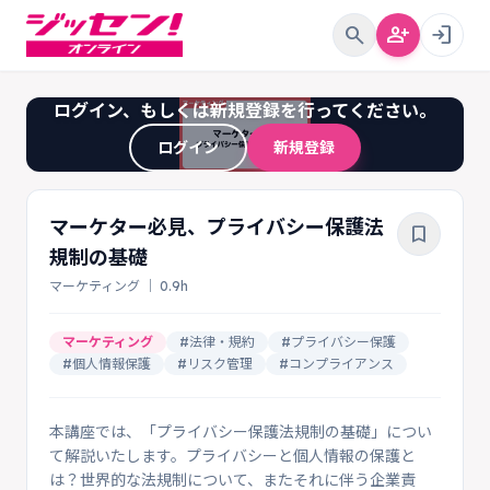
search
person_add
login
ログイン、もしくは新規登録を行ってください。
ログイン
新規登録
マーケター必見、プライバシー保護法
bookmark_border
規制の基礎
マーケティング ｜ 0.9h
マーケティング
#法律・規約
#プライバシー保護
#個人情報保護
#リスク管理
#コンプライアンス
本講座では、「プライバシー保護法規制の基礎」につい
て解説いたします。プライバシーと個人情報の保護と
は？世界的な法規制について、またそれに伴う企業責