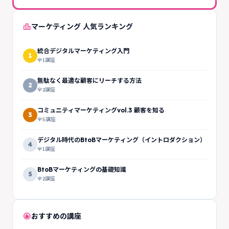
leaderboard
マーケティング 人気ランキング
統合デジタルマーケティング入門
1
全1講座
無駄なく最適な顧客にリーチする方法
2
全2講座
コミュニティマーケティングvol.3 顧客を知る
3
全5講座
デジタル時代のBtoBマーケティング（イントロダクション）
4
全1講座
BtoBマーケティングの基礎知識
5
全2講座
recommend
おすすめの講座