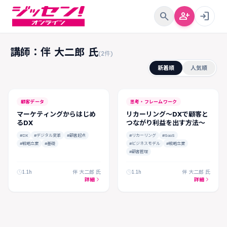
search
person_add
login
講師：伴 大二郎 氏
(2件)
新着順
人気順
顧客データ
思考・フレームワーク
マーケティングからはじめ
リカーリング～DXで顧客と
るDX
つながり利益を出す方法～
#DX
#デジタル変革
#顧客起点
#リカーリング
#SaaS
#戦略立案
#基礎
#ビジネスモデル
#戦略立案
#顧客管理
1.1h
伴 大二郎 氏
1.1h
伴 大二郎 氏
詳細
詳細