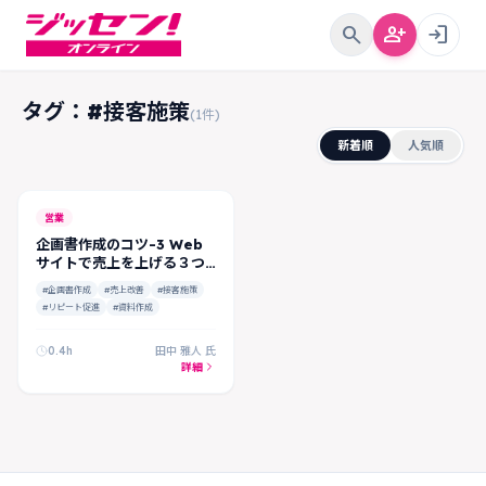
search
person_add
login
タグ：#接客施策
(1件)
新着順
人気順
営業
企画書作成のコツ-3 Web
サイトで売上を上げる３つ
のポイント
#企画書作成
#売上改善
#接客施策
#リピート促進
#資料作成
0.4h
田中 雅人 氏
詳細