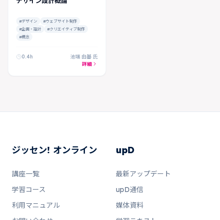
デザイン設計概論
#デザイン
#ウェブサイト制作
#企画・設計
#クリエイティブ制作
#概念
0.4h
池端 由基 氏
詳細
ジッセン! オンライン
upD
講座一覧
最新アップデート
学習コース
upD通信
利用マニュアル
媒体資料