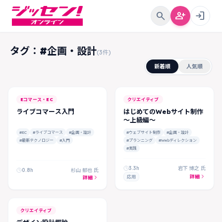
search
person_add
login
タグ：#企画・設計
(3件)
新着順
人気順
Eコマース・EC
クリエイティブ
ライブコマース入門
はじめてのWebサイト制作
～上級編～
#EC
#ライブコマース
#企画・設計
#ウェブサイト制作
#企画・設計
#最新テクノロジー
#入門
#プランニング
#Webディレクション
#実践
3.3h
岩下 博之 氏
0.8h
杉山 郁也 氏
詳細
応用
詳細
クリエイティブ