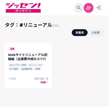
search
person_add
login
タグ：#リニューアル
(1件)
新着順
人気順
営業
Webサイトリニューアル初
級編（企画書作成のコツ7）
#ウェブサイト制作
#リニューアル
#KPI設定
#企画書作成
#初級
0.3h
田中 雅人 氏
詳細