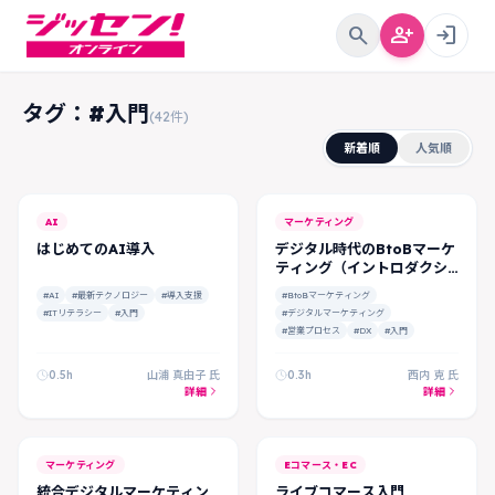
search
person_add
login
タグ：#入門
(42件)
新着順
人気順
AI
マーケティング
はじめてのAI導入
デジタル時代のBtoBマーケ
ティング（イントロダクシ
ョン）
#AI
#最新テクノロジー
#導入支援
#BtoBマーケティング
#ITリテラシー
#入門
#デジタルマーケティング
#営業プロセス
#DX
#入門
0.5h
山浦 真由子 氏
0.3h
西内 克 氏
詳細
詳細
マーケティング
Eコマース・EC
統合デジタルマーケティン
ライブコマース入門