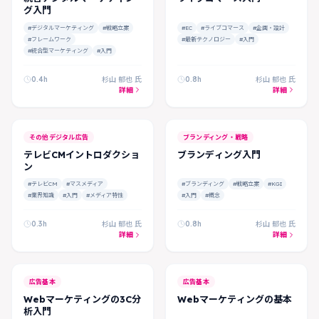
グ入門
#デジタルマーケティング
#戦略立案
#EC
#ライブコマース
#企画・設計
#フレームワーク
#最新テクノロジー
#入門
#統合型マーケティング
#入門
0.4h
杉山 郁也 氏
0.8h
杉山 郁也 氏
詳細
詳細
その他デジタル広告
ブランディング・戦略
テレビCMイントロダクショ
ブランディング入門
ン
#テレビCM
#マスメディア
#ブランディング
#戦略立案
#KGI
#業界知識
#入門
#メディア特性
#入門
#概念
0.3h
杉山 郁也 氏
0.8h
杉山 郁也 氏
詳細
詳細
FREE
FREE
広告基本
広告基本
Webマーケティングの3C分
Webマーケティングの基本
析入門