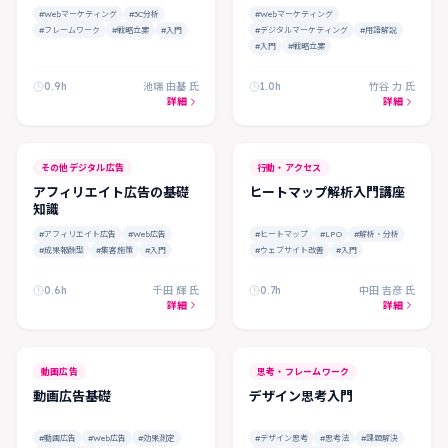
#Webマーケティング
#3C分析
#Webマーケティング
#フレームワーク
#戦略立案
#入門
#デジタルマーケティング
#用語解説
#入門
#戦略立案
0.9h
池端 由基 氏
1.0h
竹谷 力 氏
詳細
詳細
その他デジタル広告
行動・アクセス
アフィリエイト広告の基礎
ヒートマップ解析入門講座
知識
#アフィリエイト広告
#Web広告
#ヒートマップ
#LPO
#解析・分析
#成果報酬型
#集客施策
#入門
#ウェブサイト改善
#入門
0.6h
千田 輝 氏
0.7h
中田 吉彦 氏
詳細
詳細
FREE
動画広告
思考・フレームワーク
動画広告基礎
デザイン思考入門
#動画広告
#Web広告
#効果測定
#デザイン思考
#思考法
#課題解決