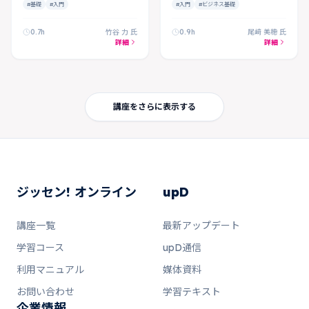
#基礎
#入門
#入門
#ビジネス基礎
0.7h
竹谷 力 氏
0.9h
尾﨑 美穂 氏
詳細
詳細
講座をさらに表示する
ジッセン! オンライン
upD
講座一覧
最新アップデート
学習コース
upD通信
利用マニュアル
媒体資料
お問い合わせ
学習テキスト
企業情報