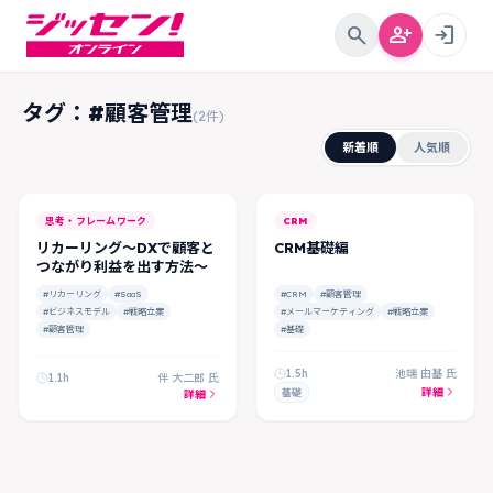
search
person_add
login
タグ：#顧客管理
(2件)
新着順
人気順
思考・フレームワーク
CRM
リカーリング～DXで顧客と
CRM基礎編
つながり利益を出す方法～
#リカーリング
#SaaS
#CRM
#顧客管理
#ビジネスモデル
#戦略立案
#メールマーケティング
#戦略立案
#顧客管理
#基礎
1.5h
池端 由基 氏
1.1h
伴 大二郎 氏
詳細
基礎
詳細