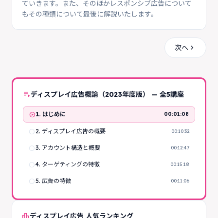
ていきます。また、そのほかレスポンシブ広告について
もその種類について最後に解説いたします。
chevron_right
次へ
playlist_play
ディスプレイ広告概論（2023年度版） — 全5講座
play_circle
1. はじめに
00:01:08
radio_button_unchecked
2. ディスプレイ広告の概要
00:10:32
radio_button_unchecked
3. アカウント構造と概要
00:12:47
radio_button_unchecked
4. ターゲティングの特徴
00:15:18
radio_button_unchecked
5. 広告の特徴
00:11:06
leaderboard
ディスプレイ広告 人気ランキング