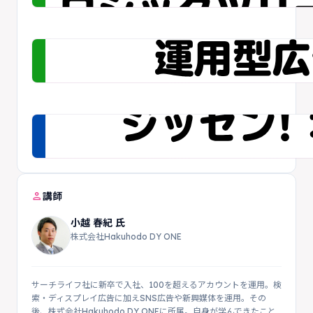
person
講師
小越 春紀 氏
株式会社Hakuhodo DY ONE
サーチライフ社に新卒で入社、100を超えるアカウントを運用。検
索・ディスプレイ広告に加えSNS広告や新興媒体を運用。その
後、株式会社Hakuhodo DY ONEに所属。自身が学んできたこと