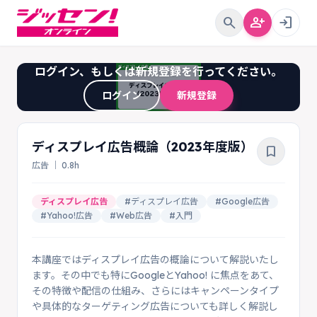
search
person_add
login
ログイン、もしくは新規登録を行ってください。
ログイン
新規登録
ディスプレイ広告概論（2023年度版）
bookmark_border
広告 ｜ 0.8h
ディスプレイ広告
#ディスプレイ広告
#Google広告
#Yahoo!広告
#Web広告
#入門
本講座ではディスプレイ広告の概論について解説いたし
ます。その中でも特にGoogleとYahoo! に焦点をあて、
その特徴や配信の仕組み、さらにはキャンペーンタイプ
や具体的なターゲティング広告についても詳しく解説し