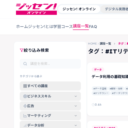
ジッセン! オンライン
デジタル実務者
講座一覧
ホーム
ジッセン!とは
学習コース
FAQ
HOME
講座一覧
タグ：
絞り込み検索
タグ：#ITリ
データ
データ利用の基礎知
カテゴリから選ぶ
すべての講座
#データ活用
#解析・分析
#
#ITリテラシー
#データリテラ
ビジネススキル
0.6h
広告
マーケティング
データ分析
PCスキル・MOS