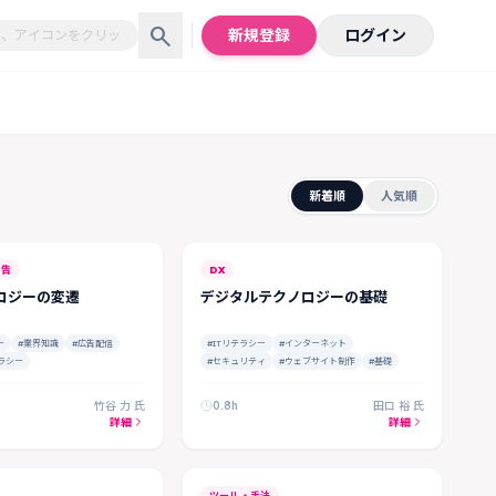
search
新規登録
ログイン
新着順
人気順
広告
DX
ロジーの変遷
デジタルテクノロジーの基礎
ー
#業界知識
#広告配信
#ITリテラシー
#インターネット
テラシー
#セキュリティ
#ウェブサイト制作
#基礎
竹谷 力 氏
0.8h
田口 裕 氏
詳細
詳細
ツール・手法