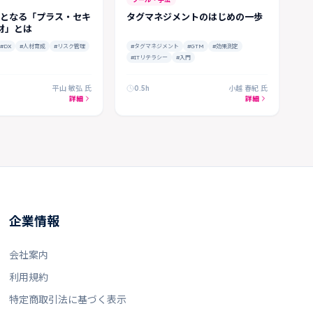
役となる「プラス・セキ
タグマネジメントのはじめの一歩
材」とは
#DX
#人材育成
#リスク管理
#タグマネジメント
#GTM
#効果測定
#ITリテラシー
#入門
平山 敏弘 氏
0.5h
小越 春紀 氏
詳細
詳細
企業情報
会社案内
利用規約
特定商取引法に基づく表示