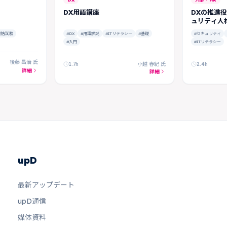
DX用語講座
DXの推進
ュリティ人
資格試験
#DX
#用語解説
#ITリテラシー
#基礎
#セキュリティ
#入門
#ITリテラシー
後藤 昌治 氏
1.7h
小越 春紀 氏
2.4h
詳細
詳細
upD
最新アップデート
upD通信
媒体資料