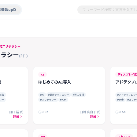
情報upD
#ITリテラシー
テラシー
(8件)
AI
ディスプレイ
識
はじめてのAI導入
アドテクノ
基礎
#AI
#最新テクノロジー
#導入支援
#アドテクノロジ
シー
#ITリテラシー
#入門
#歴史
#ITリ
田口 裕 氏
0.5h
山浦 真由子 氏
0.6h
詳細
詳細
DX
人事・HR