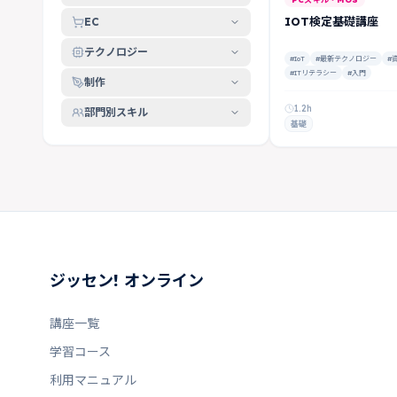
IOT検定基礎講座
EC
テクノロジー
#IoT
#最新テクノロジー
#
#ITリテラシー
#入門
制作
1.2h
部門別スキル
基礎
ジッセン! オンライン
講座一覧
学習コース
利用マニュアル