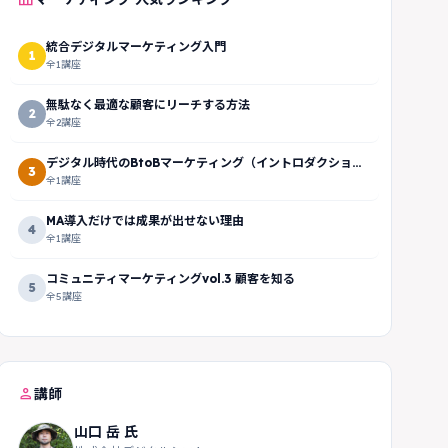
統合デジタルマーケティング入門
1
全1講座
無駄なく最適な顧客にリーチする方法
2
全2講座
デジタル時代のBtoBマーケティング（イントロダクショ
3
ン）
全1講座
MA導入だけでは成果が出せない理由
4
全1講座
コミュニティマーケティングvol.3 顧客を知る
5
全5講座
person
講師
山口 岳 氏