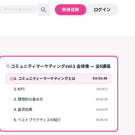
search
新規登録
ログイン
playlist_play
コミュニティマーケティングvol.1 全体像 — 全5講座
play_circle
1. コミュニティーマーケティングとは
00:06:54
radio_button_unchecked
2. KPI
00:02:17
radio_button_unchecked
3. 理想的な進め方
00:05:03
radio_button_unchecked
4. 副次効果
00:02:03
radio_button_unchecked
5. ベストプラクティスの紹介
00:05:03