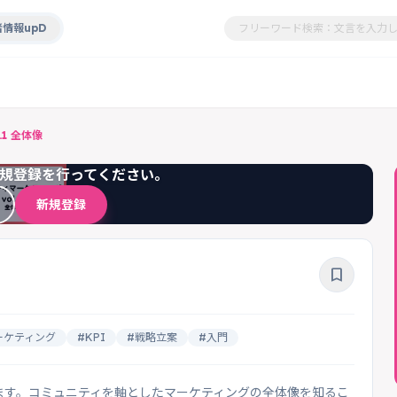
情報upD
1 全体像
規登録を行ってください。
新規登録
bookmark_border
ーケティング
#KPI
#戦略立案
#入門
ます。コミュニティを軸としたマーケティングの全体像を知るこ