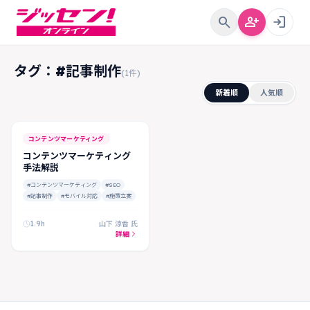
search
person_add
login
タグ：#記事制作
(1件)
新着順
人気順
コンテンツマーケティング
コンテンツマーケティング
手法解説
#コンテンツマーケティング
#SEO
#記事制作
#モバイル対応
#施策立案
1.9h
山下 涼香 氏
詳細