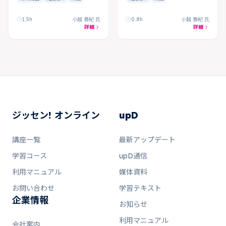
1.5h
小越 春紀 氏
0.8h
小越 春紀 氏
詳細
詳細
ジッセン! オンライン
upD
講座一覧
最新アップデート
学習コース
upD通信
利用マニュアル
媒体資料
お問い合わせ
学習テキスト
企業情報
お知らせ
利用マニュアル
会社案内