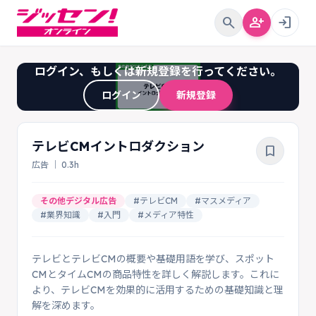
search
person_add
login
ログイン、もしくは新規登録を行ってください。
ログイン
新規登録
テレビCMイントロダクション
bookmark_border
広告 ｜ 0.3h
その他デジタル広告
#テレビCM
#マスメディア
#業界知識
#入門
#メディア特性
テレビとテレビCMの概要や基礎用語を学び、スポット
CMとタイムCMの商品特性を詳しく解説します。これに
より、テレビCMを効果的に活用するための基礎知識と理
解を深めます。