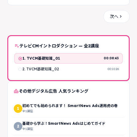
chevron_right
次へ
playlist_play
テレビCMイントロダクション — 全2講座
play_circle
1. TVCM基礎知識_01
00:08:43
radio_button_unchecked
2. TVCM基礎知識_02
00:10:26
leaderboard
その他デジタル広告 人気ランキング
初めてでも始められます！ SmartNews Ads運用虎の巻
1
全1講座
基礎から学ぶ！SmartNews Adsはじめてガイド
2
全1講座