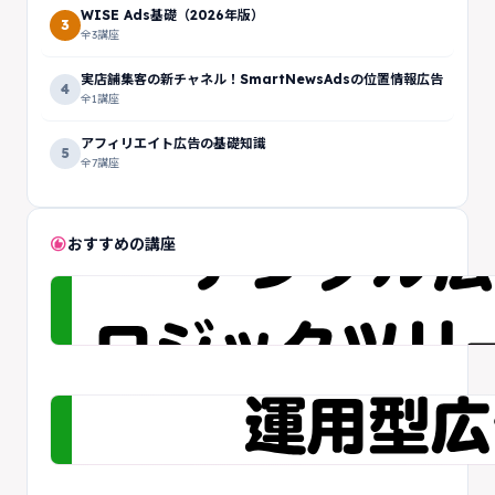
WISE Ads基礎（2026年版）
3
全3講座
実店舗集客の新チャネル！SmartNewsAdsの位置情報広告
4
全1講座
アフィリエイト広告の基礎知識
5
全7講座
recommend
おすすめの講座