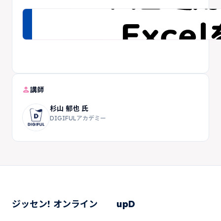
person
講師
杉山 郁也 氏
DIGIFULアカデミー
ジッセン! オンライン
upD