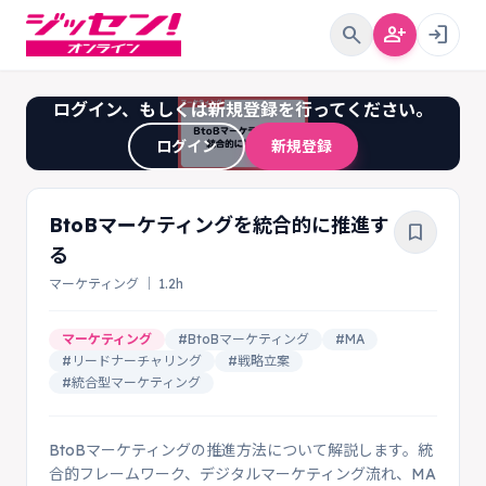
search
person_add
login
ログイン、もしくは新規登録を行ってください。
ログイン
新規登録
BtoBマーケティングを統合的に推進す
bookmark_border
る
マーケティング ｜ 1.2h
マーケティング
#BtoBマーケティング
#MA
#リードナーチャリング
#戦略立案
#統合型マーケティング
BtoBマーケティングの推進方法について解説します。統
合的フレームワーク、デジタルマーケティング流れ、MA