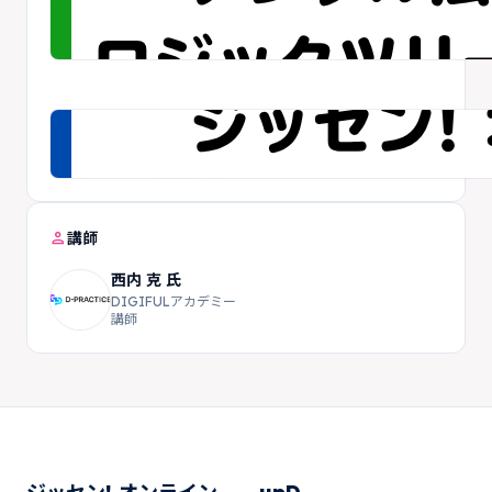
person
講師
西内 克 氏
DIGIFULアカデミー
講師