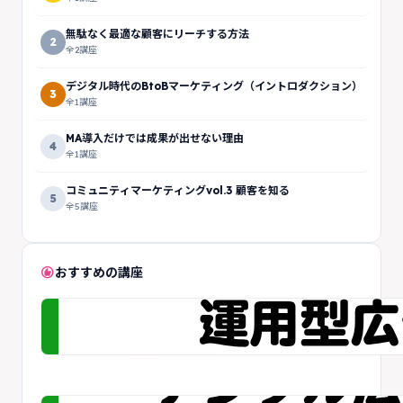
無駄なく最適な顧客にリーチする方法
2
全2講座
デジタル時代のBtoBマーケティング（イントロダクション）
3
全1講座
MA導入だけでは成果が出せない理由
4
全1講座
コミュニティマーケティングvol.3 顧客を知る
5
全5講座
recommend
おすすめの講座