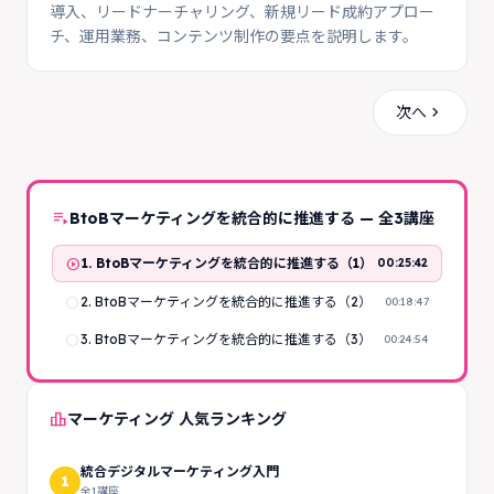
導入、リードナーチャリング、新規リード成約アプロー
チ、運用業務、コンテンツ制作の要点を説明します。
chevron_right
次へ
playlist_play
BtoBマーケティングを統合的に推進する — 全3講座
play_circle
1. BtoBマーケティングを統合的に推進する（1）
00:25:42
radio_button_unchecked
2. BtoBマーケティングを統合的に推進する（2）
00:18:47
radio_button_unchecked
3. BtoBマーケティングを統合的に推進する（3）
00:24:54
leaderboard
マーケティング 人気ランキング
統合デジタルマーケティング入門
1
全1講座