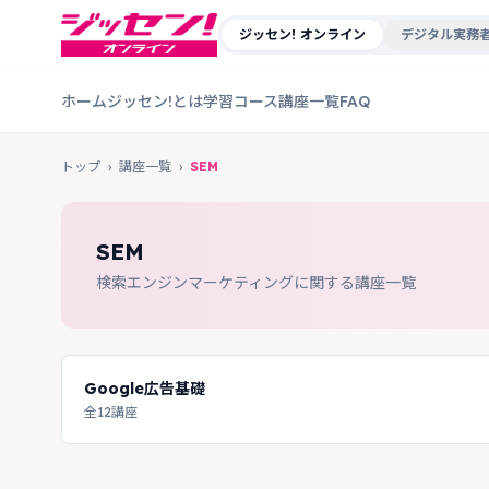
ジッセン! オンライン
デジタル実務者
ホーム
ジッセン!とは
学習コース
講座一覧
FAQ
トップ
›
講座一覧
›
SEM
SEM
検索エンジンマーケティングに関する講座一覧
Google広告基礎
全12講座