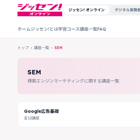
ジッセン! オンライン
デジタル実務者
ホーム
ジッセン!とは
学習コース
講座一覧
FAQ
トップ
›
講座一覧
›
SEM
SEM
検索エンジンマーケティングに関する講座一覧
Google広告基礎
全12講座