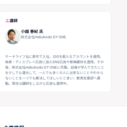
person
講師
小越 春紀 氏
株式会社Hakuhodo DY ONE
サーチライフ社に新卒で入社、100を超えるアカウントを運用。
検索・ディスプレイ広告に加えSNS広告や新興媒体を運用。その
後、株式会社Hakuhodo DY ONEに所属。自身が学んできたこと
を少しでも還元して、一人でも多くの人に出来ないことやわから
ないことを一つでも解決してほしいとと思い、教育支援部へ異
動。現在は講師をしながら広告も運用中。