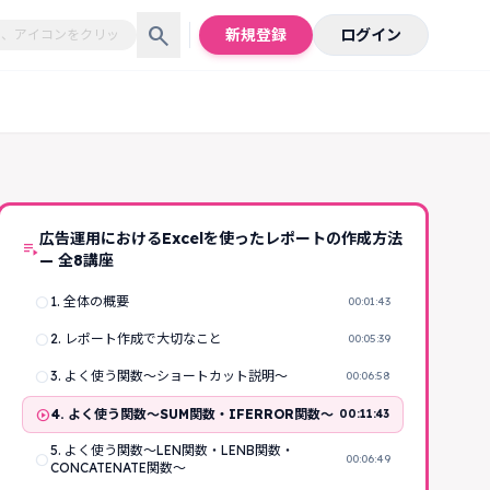
search
新規登録
ログイン
広告運用におけるExcelを使ったレポートの作成方法
playlist_play
— 全8講座
radio_button_unchecked
1. 全体の概要
00:01:43
radio_button_unchecked
2. レポート作成で大切なこと
00:05:39
radio_button_unchecked
3. よく使う関数～ショートカット説明～
00:06:58
play_circle
4. よく使う関数～SUM関数・IFERROR関数～
00:11:43
5. よく使う関数～LEN関数・LENB関数・
radio_button_unchecked
00:06:49
CONCATENATE関数～