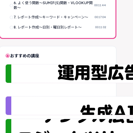
6. よく使う関数～SUMIF(S)関数・VLOOKUP関
radio_button_unchecked
00:11:44
数～
radio_button_unchecked
7. レポート作成～キーワード・キャンペーン～
00:17:04
radio_button_unchecked
8. レポート作成～日別・曜日別レポート～
00:11:02
recommend
おすすめの講座