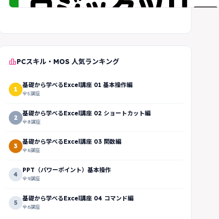
leaderboard
PCスキル・MOS 人気ランキング
基礎から学べるExcel講座 01 基本操作編
1
全5講座
基礎から学べるExcel講座 02 ショートカット編
2
全8講座
基礎から学べるExcel講座 03 関数編
3
全6講座
PPT（パワーポイント）基本操作
4
全9講座
基礎から学べるExcel講座 04 コマンド編
5
全6講座