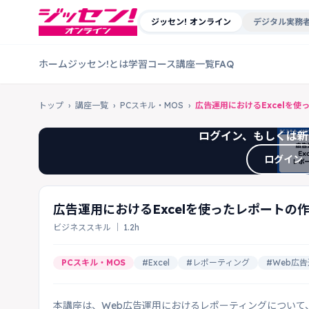
ジッセン! オンライン
デジタル実務者
ホーム
ジッセン!とは
学習コース
講座一覧
FAQ
トップ
›
講座一覧
›
PCスキル・MOS
›
広告運用におけるExcelを
ログイン、もしくは新
ログイン
広告運用におけるExcelを使ったレポートの
ビジネススキル ｜ 1.2h
PCスキル・MOS
#Excel
#レポーティング
#Web広
本講座は、Web広告運用におけるレポーティングについて、