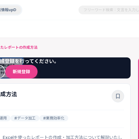
情報upD
使ったレポートの作成方法
規登録を行ってください。
新規登録
作成方法
bookmark_border
告運用
#データ加工
#業務効率化
Excelを使ったレポートの作成・加工方法について解説いたし