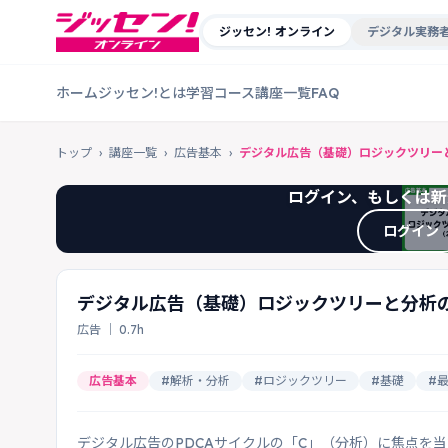
ジッセン! オンライン
デジタル実務者
ホーム
ジッセン!とは
学習コース
講座一覧
FAQ
トップ
›
講座一覧
›
広告基本
›
デジタル広告（基礎）ロジックツリーと
ログイン、もしくは新
ログイン
デジタル広告（基礎）ロジックツリーと分析の
広告 ｜ 0.7h
広告基本
#解析・分析
#ロジックツリー
#基礎
#
デジタル広告のPDCAサイクルの「C」（分析）に焦点を