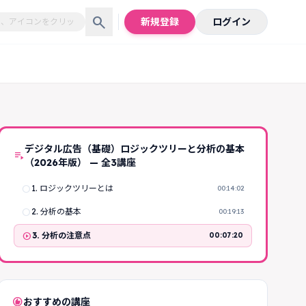
search
新規登録
ログイン
デジタル広告（基礎）ロジックツリーと分析の基本
playlist_play
（2026年版） — 全3講座
radio_button_unchecked
1. ロジックツリーとは
00:14:02
radio_button_unchecked
2. 分析の基本
00:19:13
play_circle
3. 分析の注意点
00:07:20
recommend
おすすめの講座