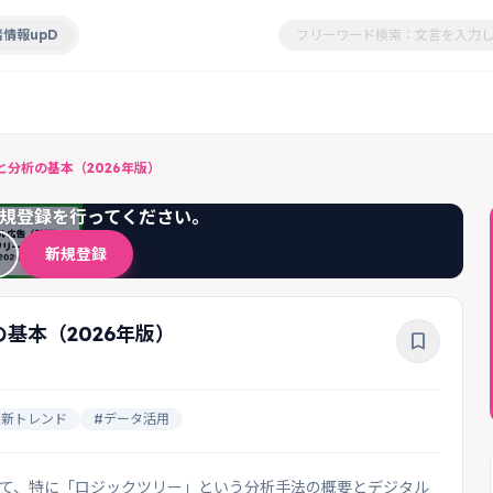
情報upD
分析の基本（2026年版）
規登録を行ってください。
新規登録
基本（2026年版）
bookmark_border
最新トレンド
#データ活用
当て、特に「ロジックツリー」という分析手法の概要とデジタル