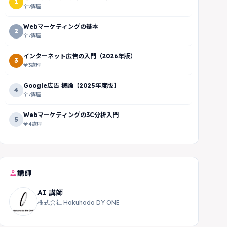
1
全2講座
Webマーケティングの基本
2
全7講座
インターネット広告の入門（2026年版）
3
全3講座
Google広告 概論【2025年度版】
4
全7講座
Webマーケティングの3C分析入門
5
全4講座
person
講師
AI 講師
株式会社 Hakuhodo DY ONE