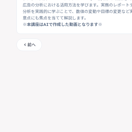
広告の分析における活用方法を学びます。実務のレポート
分析を実践的に学ぶことで、数値の変動や目標の変更など
意点にも焦点を当てて解説します。
※本講座はAIで作成した動画となります※
chevron_left
前へ