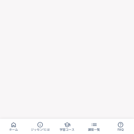
home
info
school
list
help
ホーム
ジッセン!とは
学習コース
講座一覧
FAQ